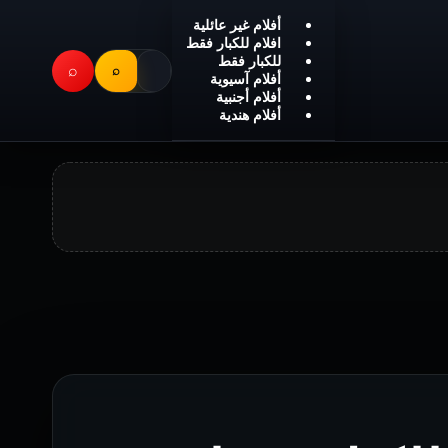
أفلام غير عائلية
افلام للكبار فقط
للكبار فقط
⌕
⌕
أفلام آسيوية
أفلام أجنبية
أفلام هندية