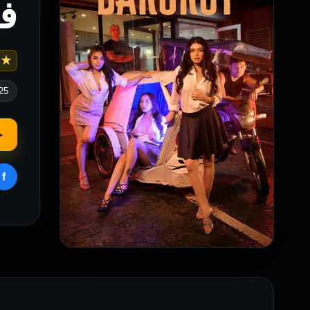
فيلم ot
 7.6
25
▶
f