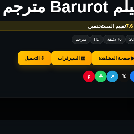
Barur مترجم للكبار فقط
★
تقييم المستخدمين
20
76 دقيقة
HD
مترجم
 صفحة المشاهدة
▦ السيرفرات
⇩ التحميل
p
☘
↗
𝕏