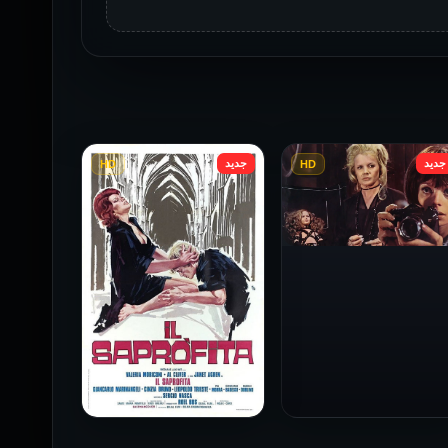
جديد
جديد
HD
HD
فيلم Baba Yaga مترجم
للكبار فقط
1973