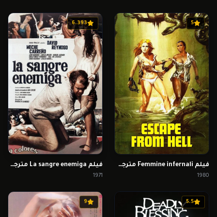
6.393
5
فيلم Femmine infernali مترجم للكبار فقط
فيلم La sangre enemiga مترجم للكبار فقط
1971
1980
9
5.5