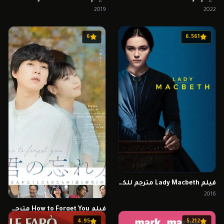
2019
2022
6
6.561
فيلم Lady Macbeth مترجم للكبار فقط
2016
فيلم How to Forget You مترجم اون لاين
2025
4.95
5.212