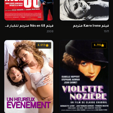
فيلم Kære Irene مترجم
فيلم Nés en 68 مترجم للكبار فقط
2008
1971
6.013
6.715