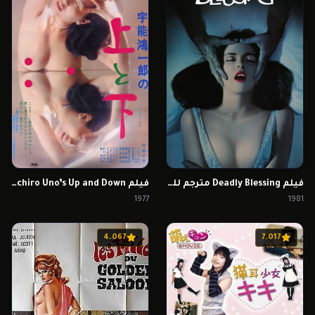
فيلم Deadly Blessing مترجم للكبار فقط
فيلم Koichiro Uno’s Up and Down مترجم للكبار فقط
1977
1981
4.067
7.017