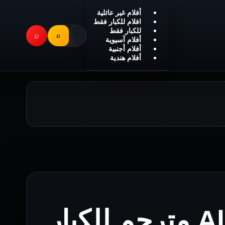
أفلام غير عائلية
افلام للكبار فقط
للكبار فقط
⌕
⌕
أفلام آسيوية
أفلام أجنبية
أفلام هندية
فيلم Almost Identical مترجم للكبار