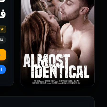
ف
 6.8
18
▶
f