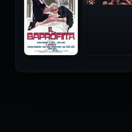
فيلم Baba Yaga مترجم
للكبار فقط
1973
فيلم The Profiteer مترجم
للكبار فقط
2026