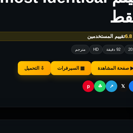
قط
★
تقييم المستخدمين
20
92 دقيقة
HD
مترجم
 صفحة المشاهدة
▦ السيرفرات
⇩ التحميل
p
☘
↗
𝕏