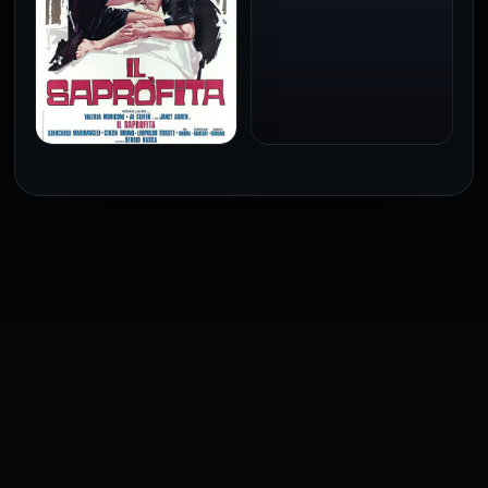
فيلم Baba Yaga مترجم
للكبار فقط
1973
فيلم The Profiteer مترجم
للكبار فقط
2026