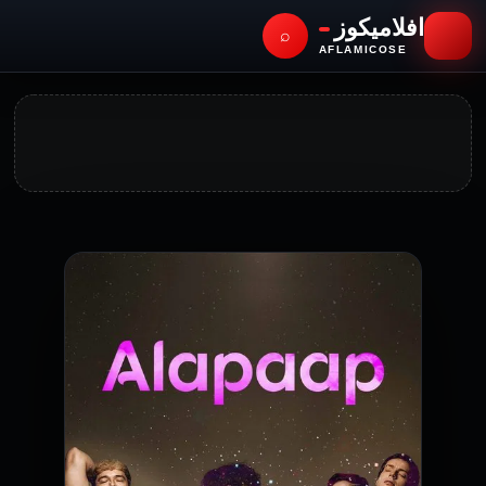
افلاميكوز
⌕
AFLAMICOSE