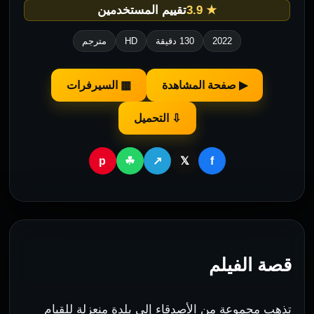
★ 3.9
تقييم المستخدمين
2022
130 دقيقة
HD
مترجم
▶ صفحة المشاهدة
▦ السيرفرات
⇩ التحميل
p
f
☘
↗
𝕏
قصة الفيلم
تذهب مجموعة من الأصدقاء إلى بلدة منعزلة للقيام