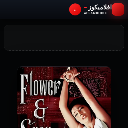
افلاميكوز
⌕
AFLAMICOSE