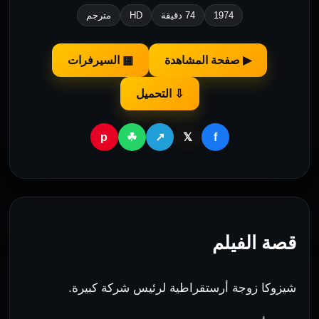
1974
74 دقيقة
HD
مترجم
▶ صفحة المشاهدة
▦ السيرفرات
⇩ التحميل
p
f
☘
↗
𝕏
قصة الفيلم
شيزوكا زوجة أرستقراطية لرئيس شركة كبيرة.