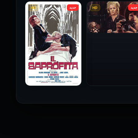
جديد
جديد
HD
HD
فيلم Baba Yaga مترجم
للكبار فقط
1973
فيلم The Profiteer مترجم
للكبار فقط
2026