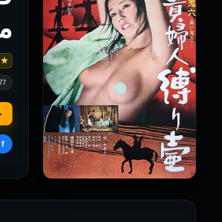
م
 5.8
77
▶
f