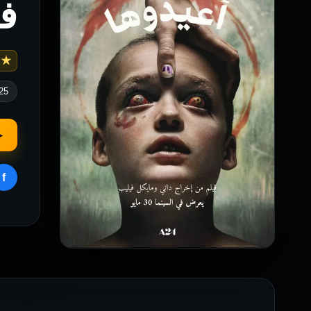
في
 7.4
25
▶
f