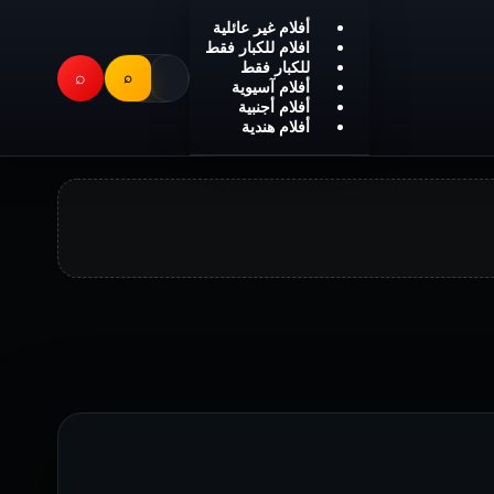
أفلام غير عائلية
افلام للكبار فقط
للكبار فقط
⌕
⌕
أفلام آسيوية
أفلام أجنبية
أفلام هندية