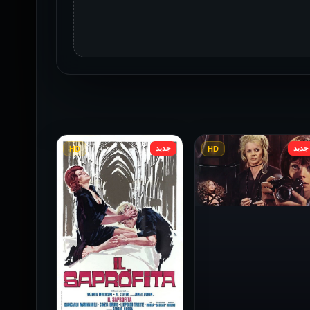
جديد
جديد
HD
HD
فيلم Baba Yaga مترجم
للكبار فقط
1973