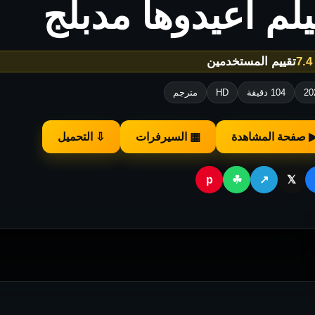
لم أعيدوها مدبلج
★
تقييم المستخدمين
20
104 دقيقة
HD
مترجم
 صفحة المشاهدة
▦ السيرفرات
⇩ التحميل
p
☘
↗
𝕏