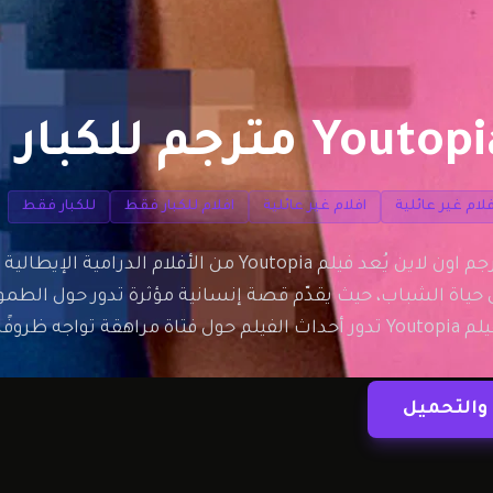
فلام غير عائلية
افلام غير عائلية
افلام للكبار فقط
للكبار فقط
فيلم Youtopia مترجم اون لاين يُعد فيلم Youtopia 
 حياة الشباب، حيث يقدّم قصة إنسانية مؤثرة تدور حول الطمو
ية وعائلية معقدة،…
والتحميل