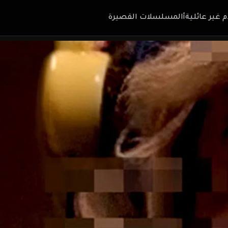
م غير عائلية
أالمسلسلات القصيرة