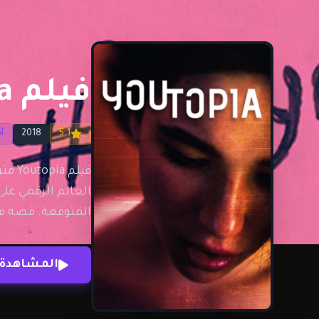
فيلم Youtopia مترجم للكبار فقط
5.1
2018
أ
العالم الرقمي على
المتوقعة. قصة فيلم Youtopia تدور أحداث الفيلم حول فتاة مراهقة تواجه ظروفًا مال
المشاهدة 