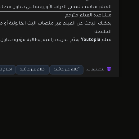
الفيلم مناسب لمحبي الدراما الأوروبية التي تتناول قضا
مشاهدة الفيلم مترجم
يمكنك البحث عن الفيلم عبر منصات البث القانونية أو متاج
الخلاصة
فيلم
Youtopia
يقدّم تجربة درامية إيطالية مؤثرة تتناول
التصنيفات:
أفلام غير عائلية
افلام غير عائلية
افلام ل
شارك العمل مع أصدقائك
فيسبوك
✖ تويتر
✈ تلجرام
واتساب