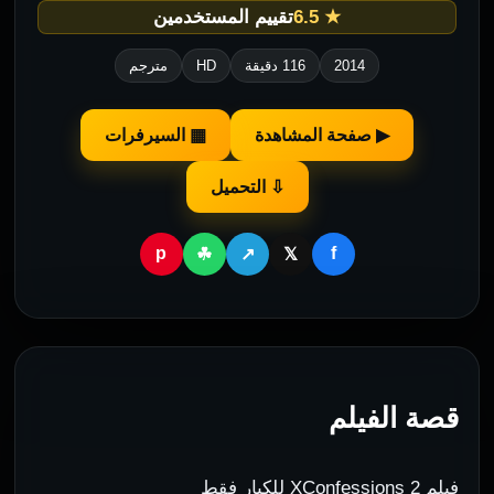
★ 6.5
تقييم المستخدمين
2014
116 دقيقة
HD
مترجم
▶ صفحة المشاهدة
▦ السيرفرات
⇩ التحميل
p
f
☘
↗
𝕏
قصة الفيلم
فيلم XConfessions 2 للكبار فقط