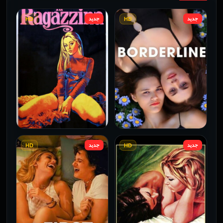
جديد
جديد
HD
HD
جديد
جديد
HD
HD
فيلم Borderline مترجم
فيلم Monika مترجم للكبار
للكبار فقط
فقط
2026
2026