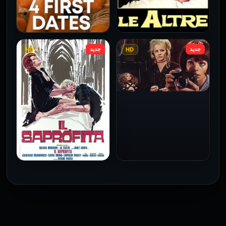
جديد
جديد
HD
HD
فيلم Le altre مترجم للكبار
فيلم 4 First Dates مترجم
فقط
للكبار فقط
2026
2026
فيلم Baba Yaga مترجم
للكبار فقط
1973
فيلم The Profiteer مترجم
للكبار فقط
2026