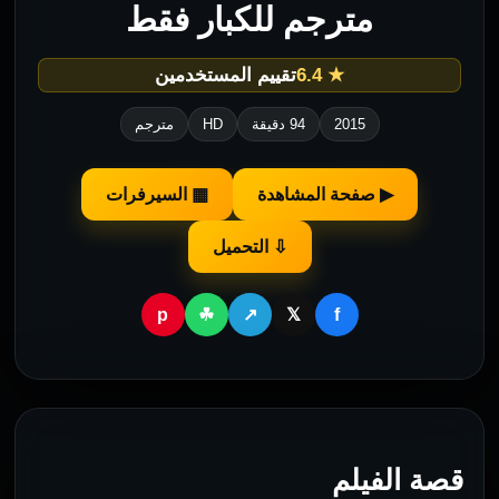
مترجم للكبار فقط
★ 6.4
تقييم المستخدمين
2015
94 دقيقة
HD
مترجم
▶ صفحة المشاهدة
▦ السيرفرات
⇩ التحميل
p
f
☘
↗
𝕏
قصة الفيلم