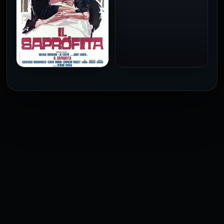
فيلم Baba Yaga مترجم
للكبار فقط
1973
فيلم The Profiteer مترجم
للكبار فقط
2026