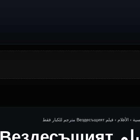
 الأفلام › فيلم Вездесъщият مترجم للكبار فقط