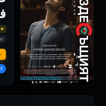
ف
 5.7
17
▶
f