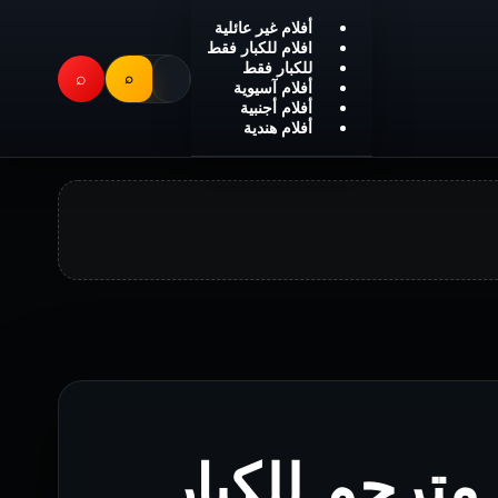
أفلام غير عائلية
افلام للكبار فقط
للكبار فقط
⌕
⌕
أفلام آسيوية
أفلام أجنبية
أفلام هندية
فيلم Вездесъщият مترجم للكبار