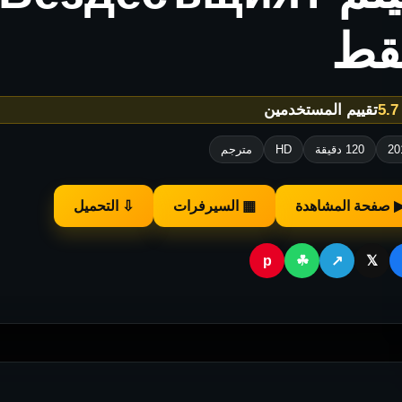
قط
★
تقييم المستخدمين
20
120 دقيقة
HD
مترجم
 صفحة المشاهدة
▦ السيرفرات
⇩ التحميل
p
☘
↗
𝕏