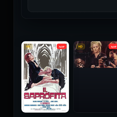
جديد
جديد
HD
HD
فيلم Baba Yaga مترجم
للكبار فقط
1973