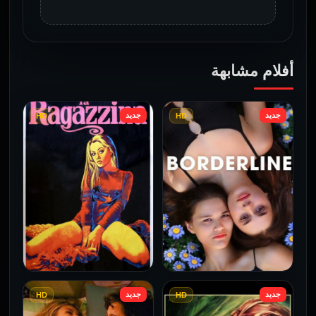
أفلام مشابهة
جديد
جديد
HD
HD
جديد
جديد
HD
HD
فيلم Borderline مترجم
فيلم Monika مترجم للكبار