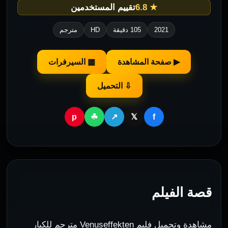
★ 6.8
تقييم المستخدمين
2021
105 دقيقة
HD
مترجم
▶ صفحة المشاهدة
▦ السيرفرات
⇩ التحميل
p
f
☘
↗
𝕏
قصة الفيلم
مشاهدة وتحميل فليم Venuseffekten مترجم للكبار