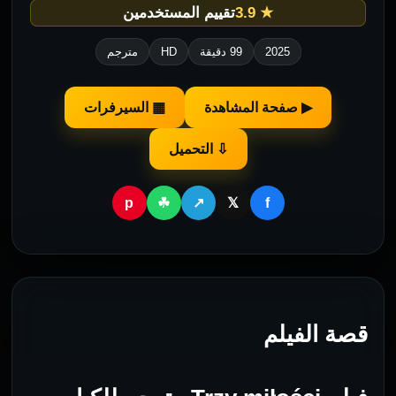
★ 3.9
تقييم المستخدمين
2025
99 دقيقة
HD
مترجم
▶ صفحة المشاهدة
▦ السيرفرات
⇩ التحميل
p
f
☘
↗
𝕏
قصة الفيلم