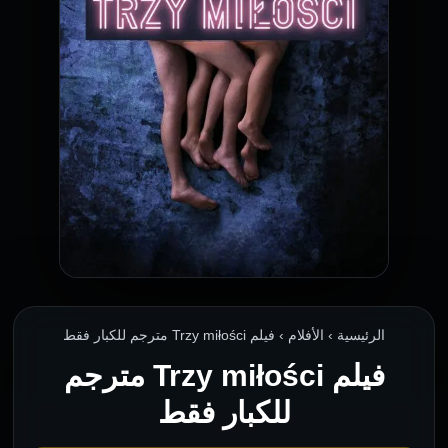
الرئيسية › الأفلام › فيلم Trzy miłości مترجم للكبار فقط
فيلم Trzy miłości مترجم
للكبار فقط