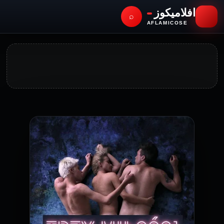
افلاميكوز
⌕
AFLAMICOSE