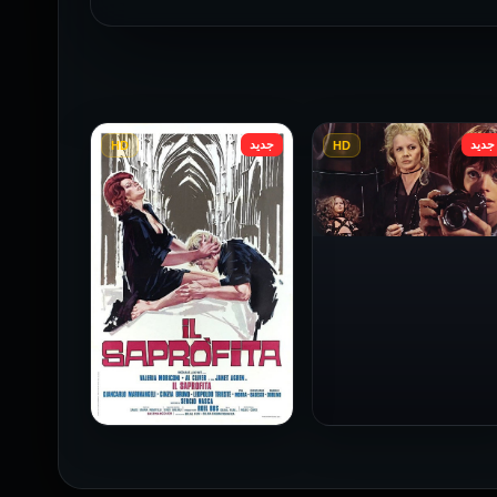
جديد
جديد
HD
HD
فيلم Baba Yaga مترجم
للكبار فقط
1973
فيلم The Profiteer مترجم