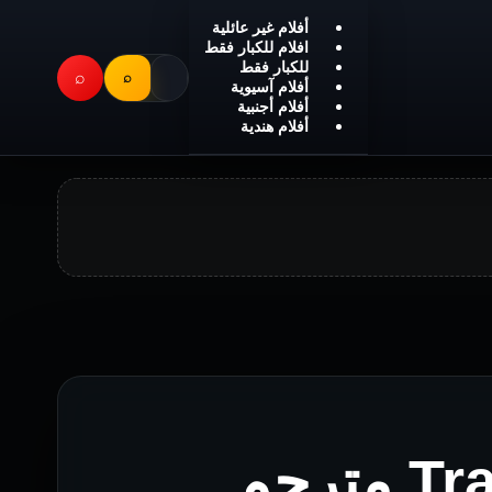
أفلام غير عائلية
افلام للكبار فقط
للكبار فقط
⌕
⌕
أفلام آسيوية
أفلام أجنبية
أفلام هندية
فيلم Tragic Ceremony مترجم