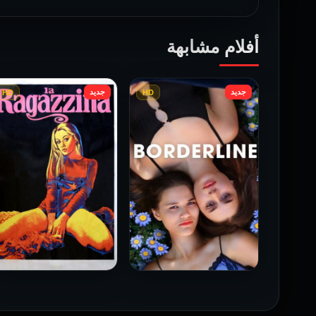
أفلام مشابهة
جديد
جديد
HD
HD
فيلم Borderline مترجم
فيلم Monika مترجم للكبار