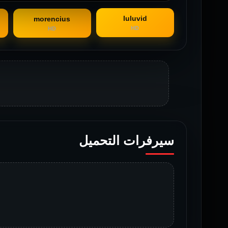
luluvid
morencius
HD
HD
سيرفرات التحميل