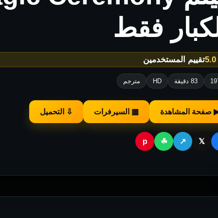
كبار فقط
★
تقييم المستخدمين
19
83 دقيقة
HD
مترجم
 صفحة المشاهدة
▦ السيرفرات
⇩ التحميل
p
☘
↗
𝕏