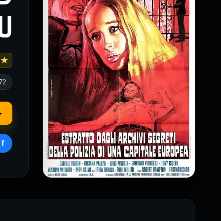
لل
 5.0
72
▶
f