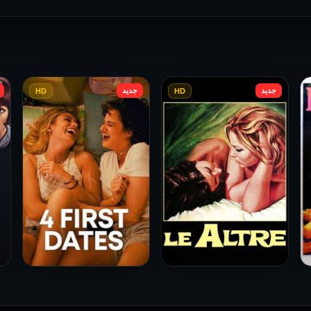
جديد
جديد
HD
HD
فيلم Le altre مترجم للكبار
فيلم 4 First Dates مترجم