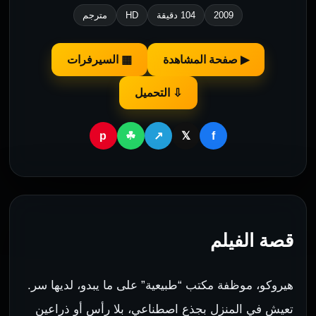
2009
104 دقيقة
HD
مترجم
▶ صفحة المشاهدة
▦ السيرفرات
⇩ التحميل
p
f
☘
↗
𝕏
قصة الفيلم
هيروكو، موظفة مكتب “طبيعية” على ما يبدو، لديها سر.
تعيش في المنزل بجذع اصطناعي، بلا رأس أو ذراعين