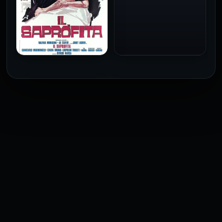
فيلم Baba Yaga مترجم
للكبار فقط
1973
فيلم The Profiteer مترجم
للكبار فقط
2026