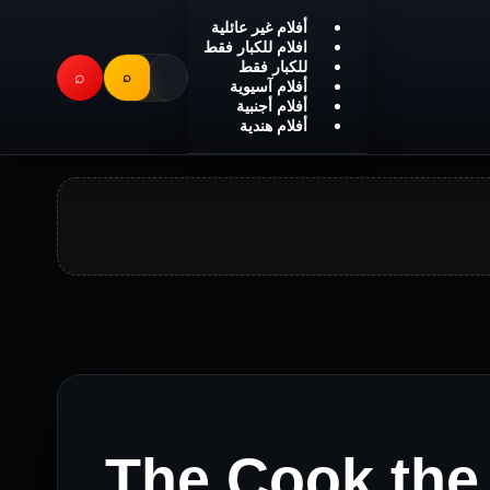
أفلام غير عائلية
افلام للكبار فقط
للكبار فقط
⌕
⌕
أفلام آسيوية
أفلام أجنبية
أفلام هندية
The Cook the Th