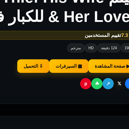
Her Lover للكبار فقط
★
تقييم المستخدمين
19
124 دقيقة
HD
مترجم
 صفحة المشاهدة
▦ السيرفرات
⇩ التحميل
p
☘
↗
𝕏