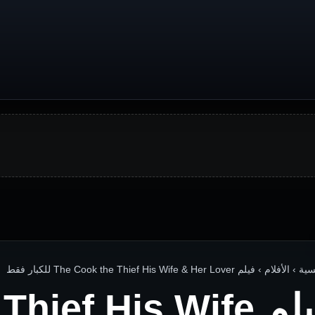
فلام › فيلم The Cook the Thief His Wife & Her Lover للكبار فقط
فيلم ief His Wife