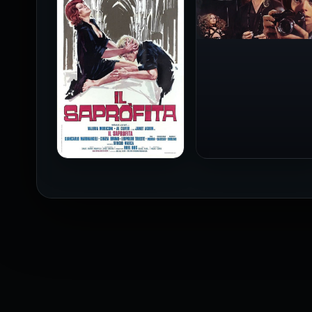
فيلم Baba Yaga مترجم
للكبار فقط
1973
فيلم The Profiteer مترجم
للكبار فقط
2026