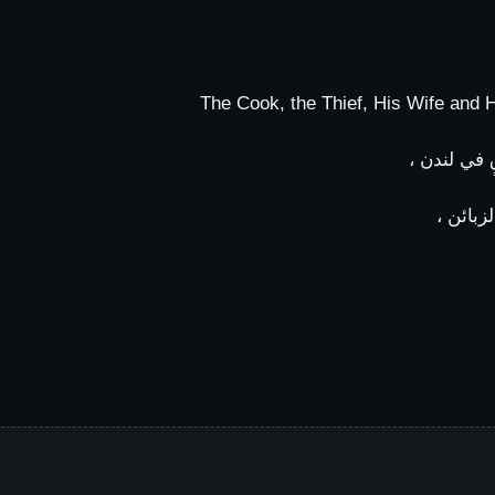
في لندن ،
بائن ،