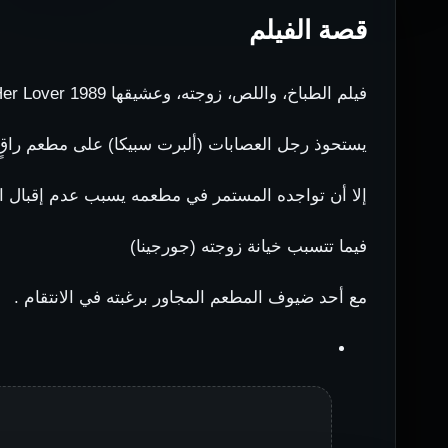
قصة الفيلم
فيلم الطباخ، واللص، زوجته، وعشيقها The Cook, the Thief, His Wife and Her Lover 1989
يستحوذ رجل العصابات (ألبرت سبيكا) على مطعم راقٍ 
إلا أن تواجده المستمر في مطعمه يسبب عدم إقبال الز
فيما تتسبب خيانة زوجته (جورجينا)
مع أحد ضيوف المطعم المجاور برغبته في الانتقام .