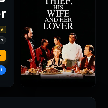
& 
 7.3
89
▶
f