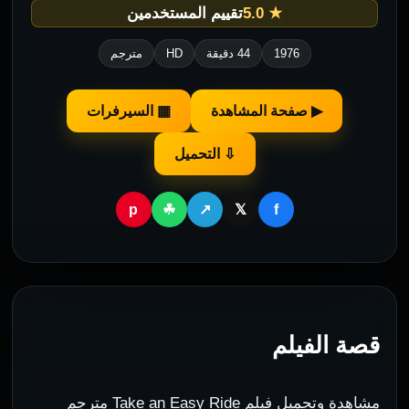
★ 5.0
تقييم المستخدمين
1976
44 دقيقة
HD
مترجم
▶ صفحة المشاهدة
▦ السيرفرات
⇩ التحميل
p
f
☘
↗
𝕏
قصة الفيلم
مشاهدة وتحميل فيلم Take an Easy Ride مترجم