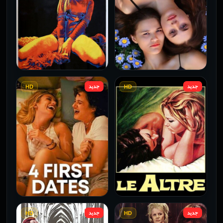
جديد
جديد
HD
HD
فيلم Borderline مترجم
فيلم Monika مترجم للكبار
للكبار فقط
فقط
2026
2026
جديد
جديد
HD
HD
فيلم Le altre مترجم للكبار
فيلم 4 First Dates مترجم