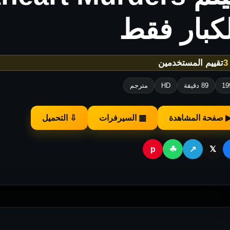
كبار فقط
تقييم المستخدمين
19
89 دقيقة
HD
مترجم
 صفحة المشاهدة
▦ السيرفرات
⇩ التحميل
p
☘
↗
𝕏