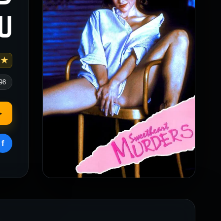
لل
★ 3
98
▶
f