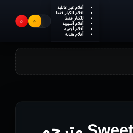
أفلام غير عائلية
افلام للكبار فقط
للكبار فقط
⌕
⌕
أفلام آسيوية
أفلام أجنبية
أفلام هندية
فيلم Sweetheart Murders مترجم