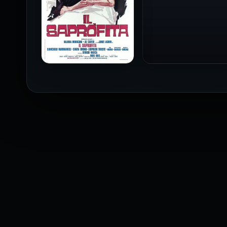
فيلم Baba Yaga مترجم
للكبار فقط
1973
فيلم The Profiteer مترجم
للكبار فقط
2026