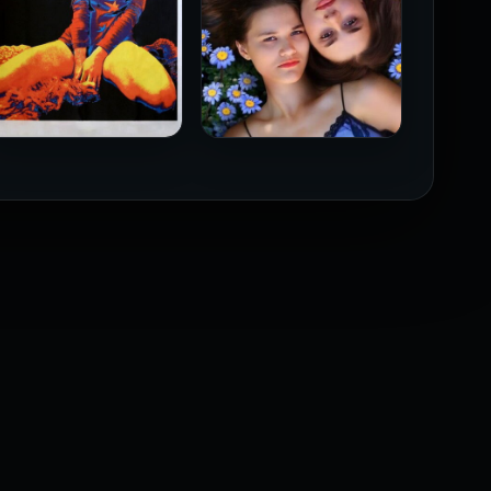
فيلم Borderline مترجم
فيلم Monika مترجم للكبار
للكبار فقط
فقط
2026
2026