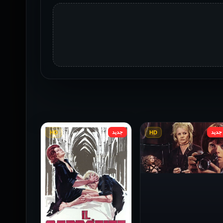
جديد
جديد
HD
HD
فيلم Baba Yaga مترجم
للكبار فقط