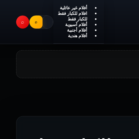
أفلام غير عائلية
افلام للكبار فقط
للكبار فقط
⌕
⌕
أفلام آسيوية
أفلام أجنبية
أفلام هندية