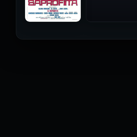
1973
فيلم The Profiteer مترجم
للكبار فقط
2026