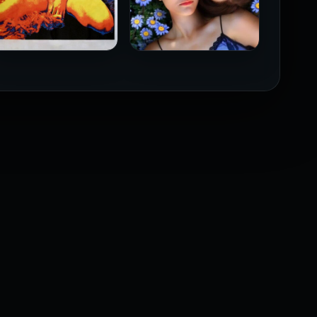
فيلم Borderline مترجم
فيلم Monika مترجم للكبار
للكبار فقط
فقط
2026
2026