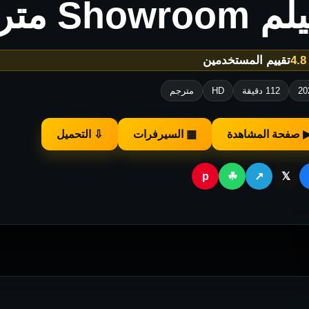
Showro مترجم للكبار فقط
★
تقييم المستخدمين
20
112 دقيقة
HD
مترجم
 صفحة المشاهدة
▦ السيرفرات
⇩ التحميل
p
☘
↗
𝕏