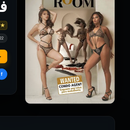
فيلم om
 4.8
22
▶
f