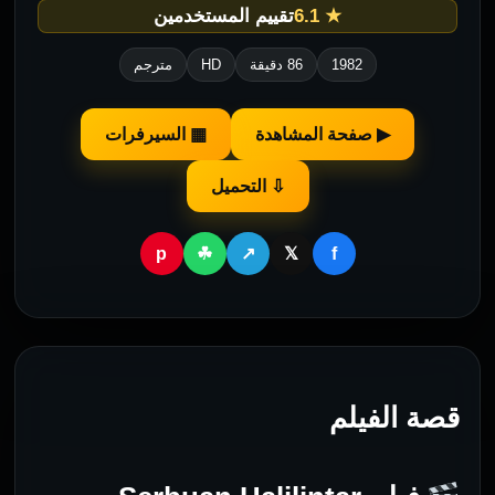
★ 6.1
تقييم المستخدمين
1982
86 دقيقة
HD
مترجم
▶ صفحة المشاهدة
▦ السيرفرات
⇩ التحميل
p
f
☘
↗
𝕏
قصة الفيلم