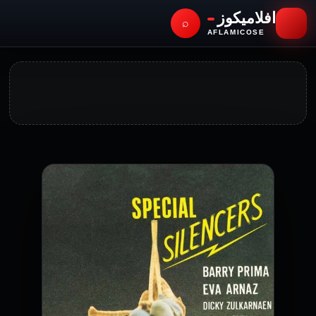
افلاميكوز
⌕
AFLAMICOSE