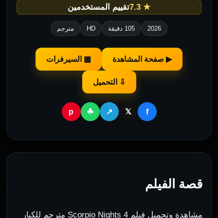
★ 7.3
تقييم المستخدمين
2026
105 دقيقة
HD
مترجم
▶ صفحة المشاهدة
▦ السيرفرات
⇩ التحميل
p
f
☘
↗
𝕏
قصة الفيلم
مشاهدة وتحميل فيلم Scorpio Nights 4 مترجم للكبار