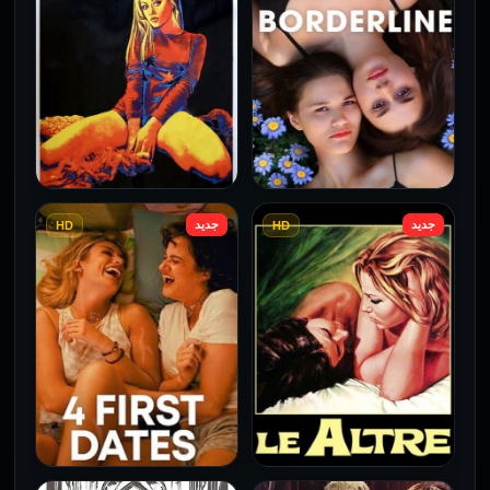
جديد
جديد
HD
HD
فيلم Borderline مترجم
فيلم Monika مترجم للكبار
للكبار فقط
فقط
2026
2026