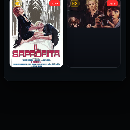
جديد
جديد
HD
HD
فيلم Le altre مترجم للكبار
فيلم 4 First Dates مترجم
فقط
للكبار فقط
2026
2026
فيلم Baba Yaga مترجم
للكبار فقط
1973
فيلم The Profiteer مترجم
للكبار فقط
2026