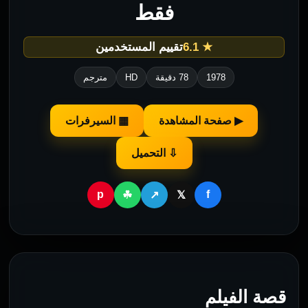
فقط
★ 6.1
تقييم المستخدمين
1978
78 دقيقة
HD
مترجم
▶ صفحة المشاهدة
▦ السيرفرات
⇩ التحميل
p
f
☘
↗
𝕏
قصة الفيلم