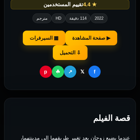
★ 4.4
تقييم المستخدمين
2022
114 دقيقة
HD
مترجم
▶ صفحة المشاهدة
▦ السيرفرات
⇩ التحميل
p
f
☘
↗
𝕏
قصة الفيلم
عندما يضيع زوجان بعد تغيير طريقهما إلى مدينتهما،