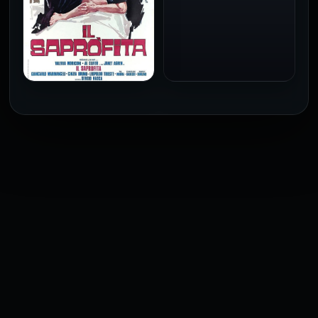
فيلم Baba Yaga مترجم
للكبار فقط
1973
فيلم The Profiteer مترجم
للكبار فقط
2026