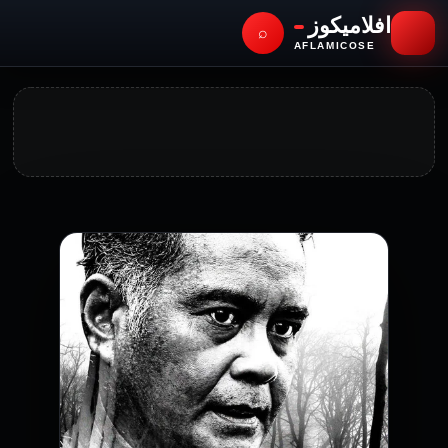
افلاميكوز
⌕
AFLAMICOSE