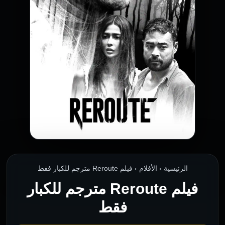
الرئيسية › الأفلام › فيلم Reroute مترجم للكبار فقط
فيلم Reroute مترجم للكبار
فقط