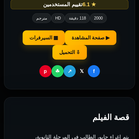
★ 6.1
تقييم المستخدمين
2000
118 دقيقة
HD
مترجم
▶ صفحة المشاهدة
▦ السيرفرات
⇩ التحميل
p
f
☘
↗
𝕏
قصة الفيلم
يتم إغراء جايو، الطالب في المرحلة الثانوية،