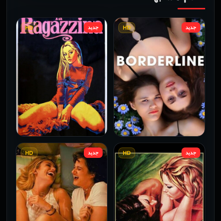
جديد
جديد
HD
HD
جديد
جديد
HD
HD
فيلم Borderline مترجم
فيلم Monika مترجم للكبار
للكبار فقط
فقط
2026
2026