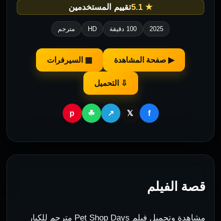
★ 5.1
تقييم المستخدمين
2025
100 دقيقة
HD
مترجم
▶ صفحة المشاهدة
▦ السيرفرات
⇩ التحميل
p
f
☘
↗
𝕏
قصة الفيلم
مشاهدة وتحميل فيلم Pet Shop Days مترجم للكبار