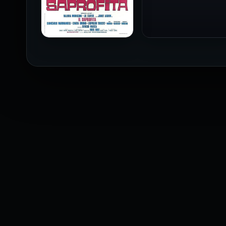
1973
فيلم The Profiteer مترجم
للكبار فقط
2026