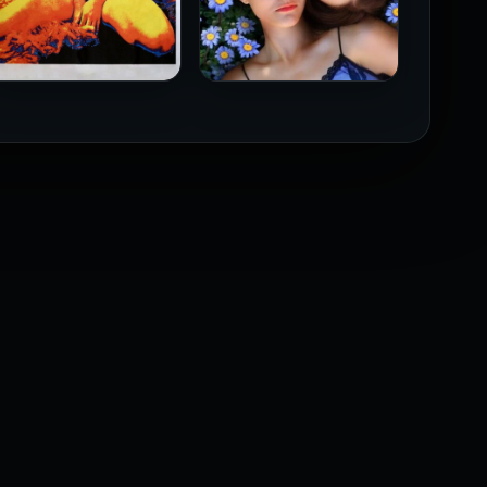
فيلم Borderline مترجم
فيلم Monika مترجم للكبار
للكبار فقط
فقط
2026
2026