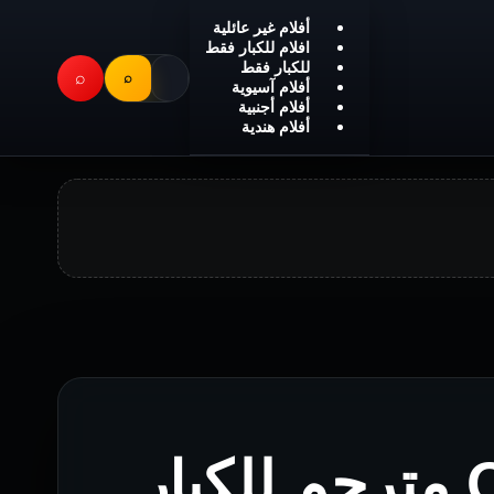
أفلام غير عائلية
افلام للكبار فقط
للكبار فقط
⌕
⌕
أفلام آسيوية
أفلام أجنبية
أفلام هندية
فيلم Out of the Blue مترجم للكبار