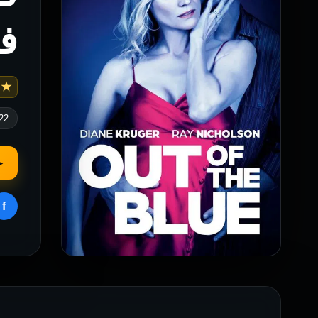
ف
 5.693
22
▶
f