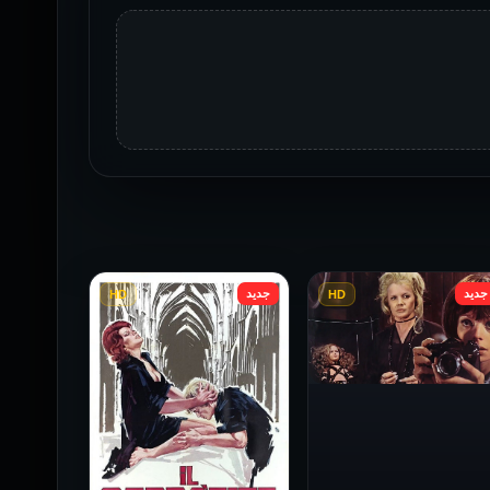
جديد
جديد
HD
HD
فيلم Baba Yaga مترجم
للكبار فقط