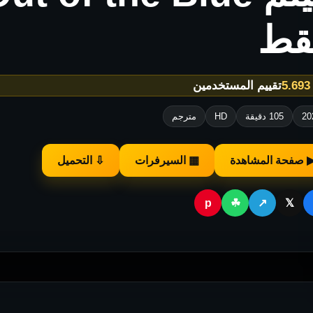
قط
★
تقييم المستخدمين
20
105 دقيقة
HD
مترجم
 صفحة المشاهدة
▦ السيرفرات
⇩ التحميل
p
☘
↗
𝕏