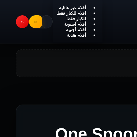
أفلام غير عائلية
افلام للكبار فقط
للكبار فقط
⌕
⌕
أفلام آسيوية
أفلام أجنبية
أفلام هندية
One Spoon o