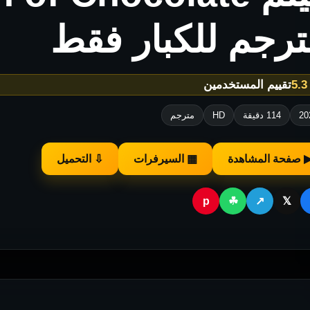
ترجم للكبار فقط
★
تقييم المستخدمين
20
114 دقيقة
HD
مترجم
 صفحة المشاهدة
▦ السيرفرات
⇩ التحميل
p
☘
↗
𝕏