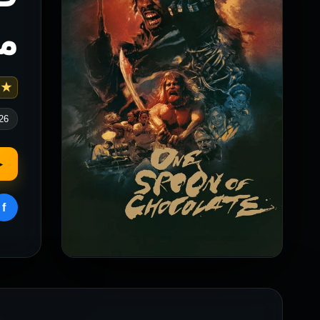
م
 5.3
26
▶
f