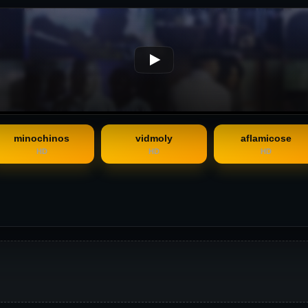
minochinos
vidmoly
aflamicose
HD
HD
HD