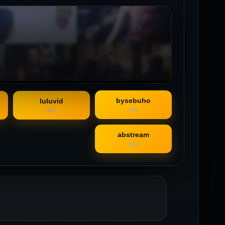
bysebuho
luluvid
HD
HD
abstream
HD