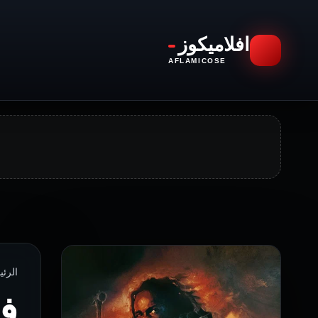
افلاميكوز
AFLAMICOSE
الرئيسية › ا