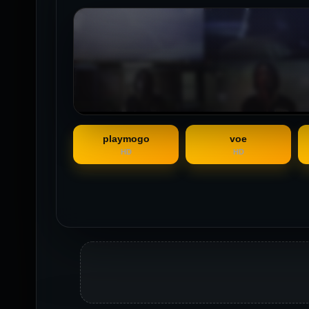
playmogo
voe
HD
HD