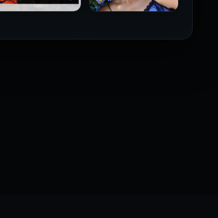
فيلم Borderline مترجم
فيلم Monika مترجم للكبار
للكبار فقط
فقط
2026
2026