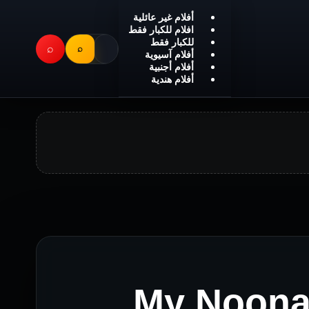
أفلام غير عائلية
افلام للكبار فقط
للكبار فقط
⌕
⌕
أفلام آسيوية
أفلام أجنبية
أفلام هندية
My Noona’s 