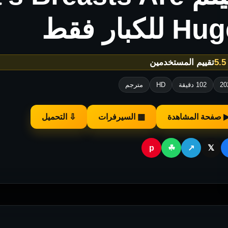
H للكبار فقط
★
تقييم المستخدمين
20
102 دقيقة
HD
مترجم
 صفحة المشاهدة
▦ السيرفرات
⇩ التحميل
p
☘
↗
𝕏