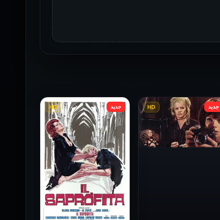
جديد
جديد
HD
HD
فيلم Baba Yaga مترجم
للكبار فقط
1973