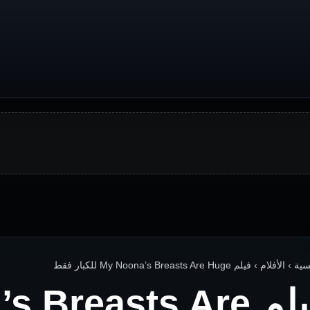
لأفلام › فيلم My Noona’s Breasts Are Huge للكبار فقط
فيلم Breasts Are