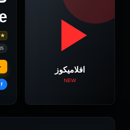
uge
 5.5
25
▶
f