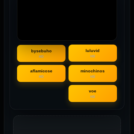
luluvid
bysebuho
HD
HD
aflamicose
minochinos
HD
HD
voe
HD