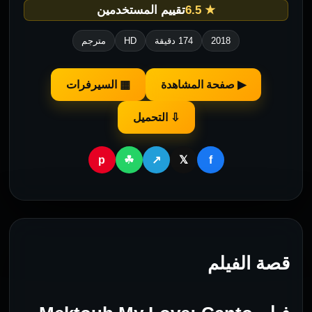
★ 6.5
تقييم المستخدمين
2018
174 دقيقة
HD
مترجم
▶ صفحة المشاهدة
▦ السيرفرات
⇩ التحميل
p
f
☘
↗
𝕏
قصة الفيلم