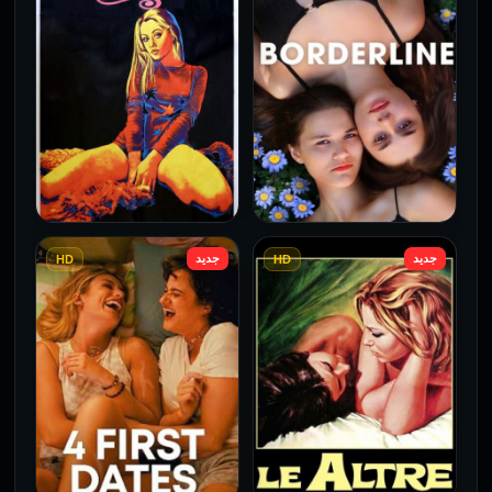
جديد
جديد
HD
HD
فيلم Borderline مترجم
فيلم Monika مترجم للكبار
للكبار فقط
فقط
2026
2026