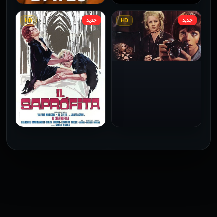
جديد
جديد
HD
HD
فيلم Le altre مترجم للكبار
فيلم 4 First Dates مترجم
فقط
للكبار فقط
2026
2026
فيلم Baba Yaga مترجم
للكبار فقط
1973
فيلم The Profiteer مترجم
للكبار فقط
2026