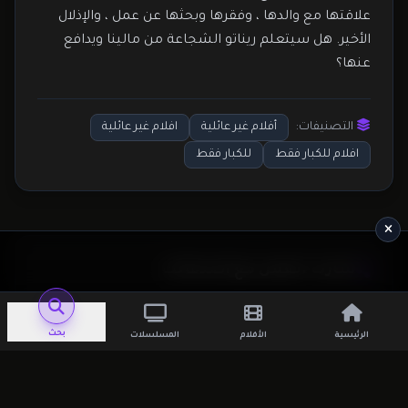
علاقتها مع والدها ، وفقرها وبحثها عن عمل ، والإذلال
الأخير. هل سيتعلم ريناتو الشجاعة من مالينا ويدافع
عنها؟
التصنيفات:
أفلام غير عائلية
افلام غير عائلية
افلام للكبار فقط
للكبار فقط
شارك العمل مع أصدقائك
فيسبوك
✖ تويتر
✈ تلجرام
بحث
الرئيسية
الأفلام
المسلسلات
واتساب
بنترست