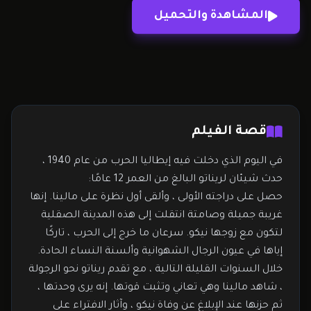
زوجها نيكو. سرعان ما خرج إلى الحرب ، تاركًا إياها…
المشاهدة والتحميل
قصة الفيلم
في اليوم الذي دخلت فيه إيطاليا الحرب من عام 1940 ،
حدث شيئان لريناتو البالغ من العمر 12 عامًا:
حصل على دراجته الأولى ، وألقى أول نظرة على مالينا. إنها
غريبة جميلة وصامتة انتقلت إلى هذه المدينة الصقلية
لتكون مع زوجها نيكو. سرعان ما خرج إلى الحرب ، تاركًا
إياها في عيون الرجال الشهوانية وألسنة النساء الحادة.
خلال السنوات القليلة التالية ، مع تقدم ريناتو نحو الرجولة
، شاهد مالينا وهي تعاني وتثبت قوتها. إنه يرى وحدتها ،
ثم حزنها عند الإبلاغ عن وفاة نيكو ، وآثار الافتراء على