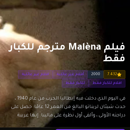
فيلم Malèna مترجم للكبار
فقط
7.432
2000
أفلام غير عائلية
افلام غير عائلية
افلام للكبار فقط
للكبار فقط
في اليوم الذي دخلت فيه إيطاليا الحرب من عام 1940 ،
حدث شيئان لريناتو البالغ من العمر 12 عامًا: حصل على
دراجته الأولى ، وألقى أول نظرة على مالينا. إنها غريبة
جميلة وصامتة انتقلت إلى هذه المدينة الصقلية لتكون مع