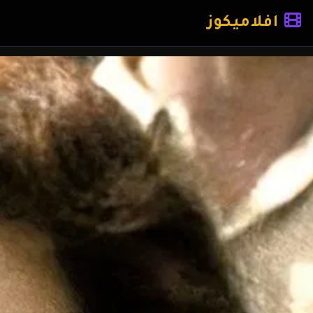
افلاميكوز