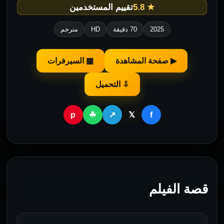
★ 5.8
تقييم المستخدمين
2025
70 دقيقة
HD
مترجم
▶ صفحة المشاهدة
▦ السيرفرات
⇩ التحميل
p
f
☘
↗
𝕏
قصة الفيلم