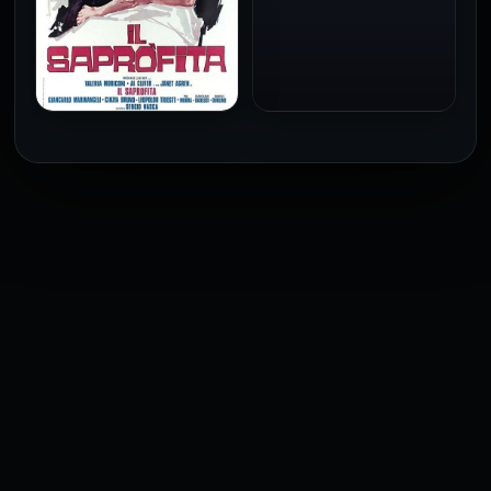
فيلم Baba Yaga مترجم
للكبار فقط
1973
فيلم The Profiteer مترجم
للكبار فقط
2026