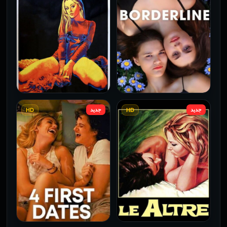
جديد
جديد
HD
HD
فيلم Borderline مترجم
فيلم Monika مترجم للكبار
للكبار فقط
فقط
2026
2026