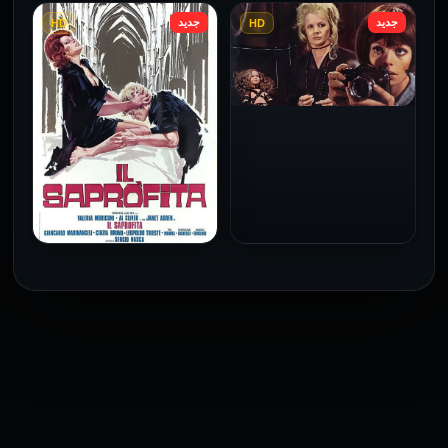
جديد
جديد
HD
HD
فيلم Le altre مترجم للكبار
فيلم 4 First Dates مترجم
فقط
للكبار فقط
2026
2026
فيلم Baba Yaga مترجم
للكبار فقط
1973
فيلم The Profiteer مترجم
للكبار فقط
2026