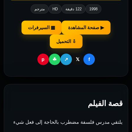
1998
122 دقيقة
HD
مترجم
▶ صفحة المشاهدة
▦ السيرفرات
⇩ التحميل
p
f
☘
↗
𝕏
قصة الفيلم
يلتقي مدرس فلسفة مضطرب بالحاجة إلى فعل شيء