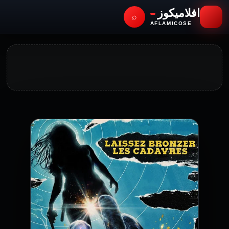
افلاميكوز
⌕
AFLAMICOSE