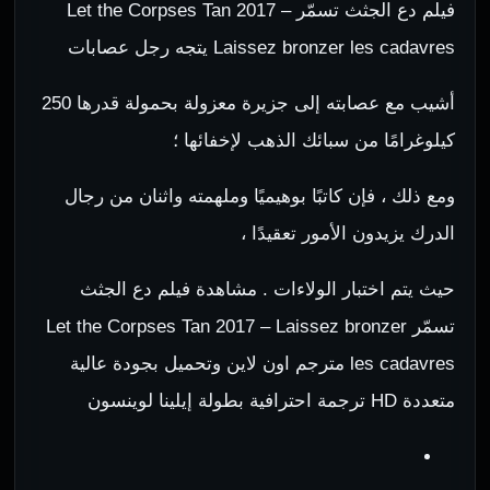
فيلم دع الجثث تسمّر Let the Corpses Tan 2017 –
Laissez bronzer les cadavres يتجه رجل عصابات
أشيب مع عصابته إلى جزيرة معزولة بحمولة قدرها 250
كيلوغرامًا من سبائك الذهب لإخفائها ؛
ومع ذلك ، فإن كاتبًا بوهيميًا وملهمته واثنان من رجال
الدرك يزيدون الأمور تعقيدًا ،
حيث يتم اختبار الولاءات . مشاهدة فيلم دع الجثث
تسمّر Let the Corpses Tan 2017 – Laissez bronzer
les cadavres مترجم اون لاين وتحميل بجودة عالية
متعددة HD ترجمة احترافية بطولة إيلينا لوينسون