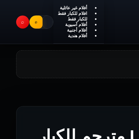
أفلام غير عائلية
افلام للكبار فقط
للكبار فقط
⌕
⌕
أفلام آسيوية
أفلام أجنبية
أفلام هندية
فيلم La Vie nouvelle مترجم للكبار