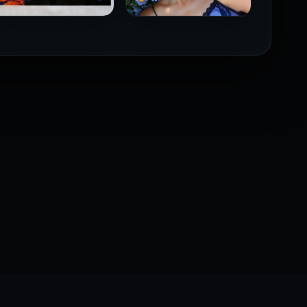
فيلم Borderline مترجم
فيلم Monika مترجم للكبار
للكبار فقط
فقط
2026
2026