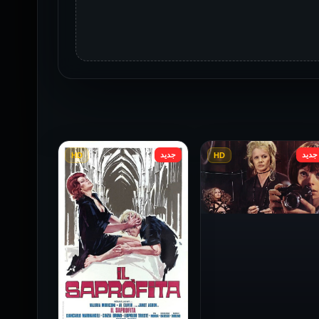
جديد
جديد
HD
HD
فيلم Baba Yaga مترجم
للكبار فقط
1973