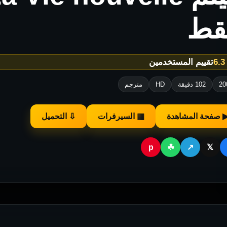
قط
★
تقييم المستخدمين
20
102 دقيقة
HD
مترجم
 صفحة المشاهدة
▦ السيرفرات
⇩ التحميل
p
☘
↗
𝕏