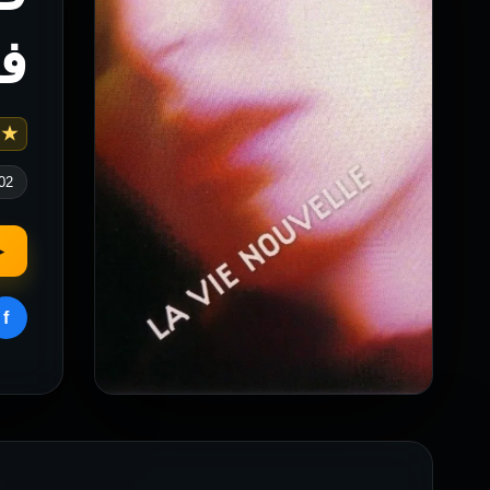
ف
 6.3
02
▶
f