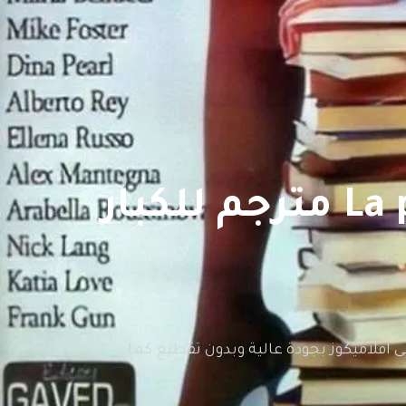
فيلم La professoressa di lingue مترجم للكبار
ترجم للكبار فقط اون لاين على افلاميكوز بجودة عالية وبدون تقطيع كما