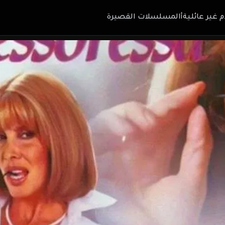
م غير عائلية
أالمسلسلات القصيرة