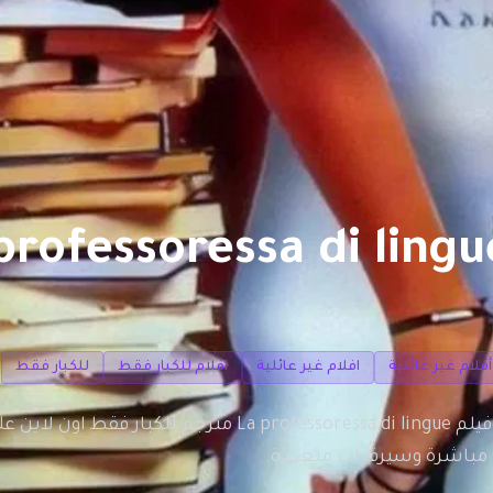
أفلام غير عائلية
افلام غير عائلية
افلام للكبار فقط
للكبار فقط
مشاهدة وتحميل فيلم La professoressa di lingue م
 مباشرة وسيرفرات متعددة.