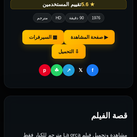
★ 5.6
تقييم المستخدمين
1976
90 دقيقة
HD
مترجم
▶ صفحة المشاهدة
▦ السيرفرات
⇩ التحميل
p
f
☘
↗
𝕏
قصة الفيلم
مشاهدة وتحميل فيلم La orca مترجم للكبار فقط