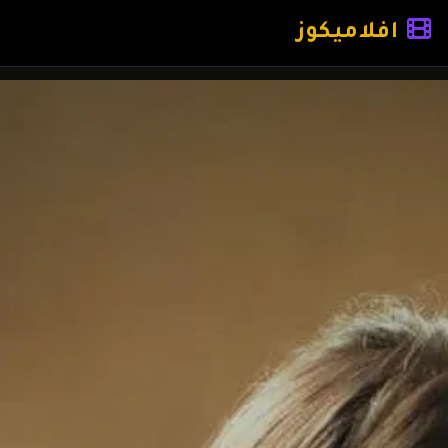
افلاميكوز