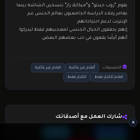
يقوم “روب جينتو” و”ميكايلا راز” بتسخين الشاشة بينما
يغامر زملاء الدراسة الجامعيون بعالم الجنس عبر
الإنترنت لدعم احتياجاتهم.
إنهم يحققون الخيال الجنسي لمعجبيهم فقط ليدركوا
أنهم أيضًا يقعون في حب بعضهم البعض.
التصنيفات:
أفلام غير عائلية
افلام غير عائلية
افلام للكبار فقط
للكبار فقط
شارك العمل مع أصدقائك
فيسبوك
✖ تويتر
✈ تلجرام