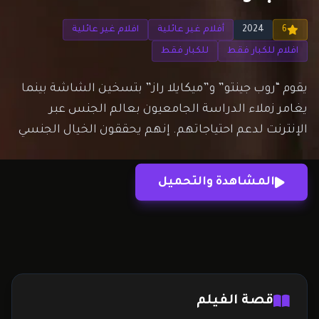
6
2024
أفلام غير عائلية
افلام غير عائلية
افلام للكبار فقط
للكبار فقط
يقوم “روب جينتو” و”ميكايلا راز” بتسخين الشاشة بينما
يغامر زملاء الدراسة الجامعيون بعالم الجنس عبر
الإنترنت لدعم احتياجاتهم. إنهم يحققون الخيال الجنسي
لمعجبيهم فقط ليدركوا أنهم أيضًا يقعون في حب
بعضهم البعض.
المشاهدة والتحميل
قصة الفيلم