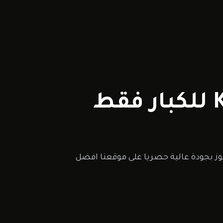
فقط اون لاين على افلاميكوز بجودة عالية حصريا على موقعنا افضل