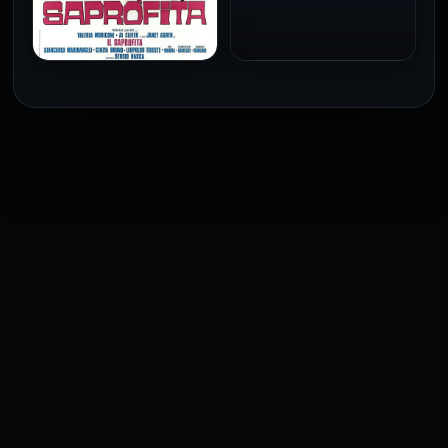
1973
فيلم The Profiteer مترجم
للكبار فقط
2026