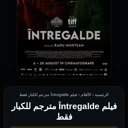
الرئيسية › الأفلام › فيلم Întregalde مترجم للكبار فقط
فيلم Întregalde مترجم للكبار
فقط