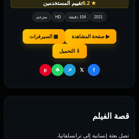
★ 6.2
تقييم المستخدمين
2021
104 دقيقة
HD
مترجم
▶ صفحة المشاهدة
▦ السيرفرات
⇩ التحميل
p
f
☘
↗
𝕏
قصة الفيلم
تصل بعثة إنسانية إلى ترانسلفانيا،