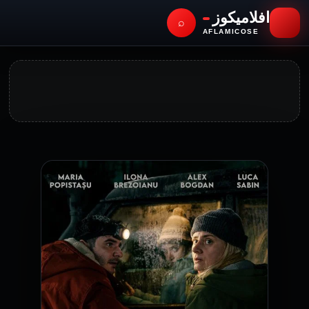
افلاميكوز
⌕
AFLAMICOSE