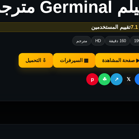
Germin مترجم للكبار فقط
★
تقييم المستخدمين
19
160 دقيقة
HD
مترجم
 صفحة المشاهدة
▦ السيرفرات
⇩ التحميل
p
☘
↗
𝕏