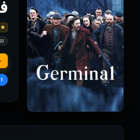
فيلم al
 7.1
93
▶
f