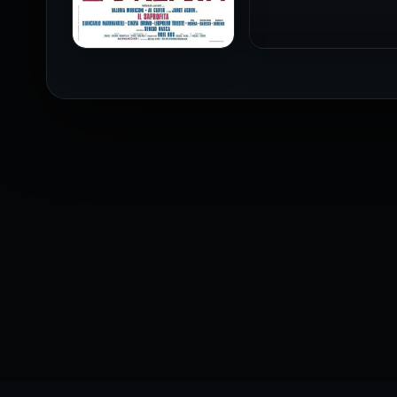
فيلم The Profiteer مترجم
للكبار فقط
2026