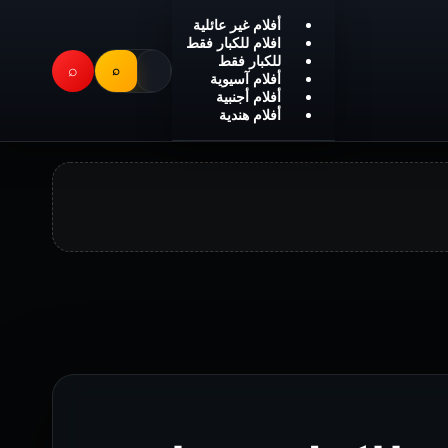
أفلام غير عائلية
افلام للكبار فقط
للكبار فقط
⌕
⌕
أفلام آسيوية
أفلام أجنبية
أفلام هندية