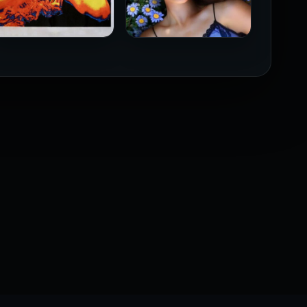
فيلم Borderline مترجم
فيلم Monika مترجم للكبار
للكبار فقط
فقط
2026
2026