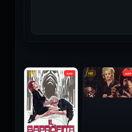
جديد
جديد
HD
HD
فيلم Baba Yaga مترجم
للكبار فقط
1973