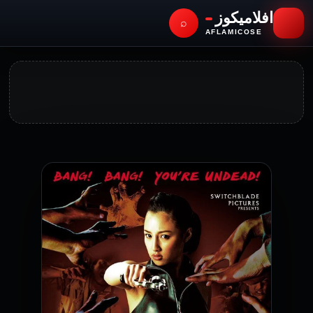
افلاميكوز
⌕
AFLAMICOSE