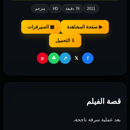
2011
76 دقيقة
HD
مترجم
▶ صفحة المشاهدة
▦ السيرفرات
⇩ التحميل
p
f
☘
↗
𝕏
قصة الفيلم
بعد عملية سرقة ناجحة،