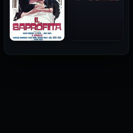
فيلم Baba Yaga مترجم
للكبار فقط
1973
فيلم The Profiteer مترجم
للكبار فقط
2026