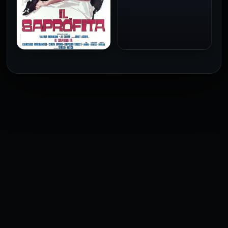
فيلم Baba Yaga مترجم
للكبار فقط
1973
فيلم The Profiteer مترجم
للكبار فقط
2026