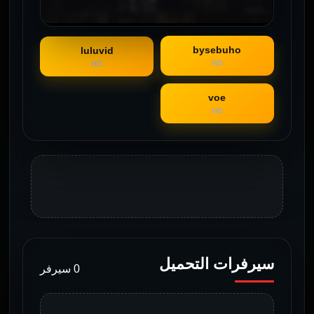
bysebuho
luluvid
HD
HD
voe
HD
سيرفرات التحميل
0 سيرفر