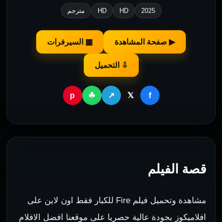
2025
HD
HD
مترجم
▶ صفحة المشاهدة
▦ السيرفرات
⇩ التحميل
p
f
☘
↗
𝕏
قصة الفيلم
مشاهدة وتحميل فيلم Fire للكبار فقط اون لاين على
افلاميكوز بجودة عالية حصريا على موقعنا افضل الافلام