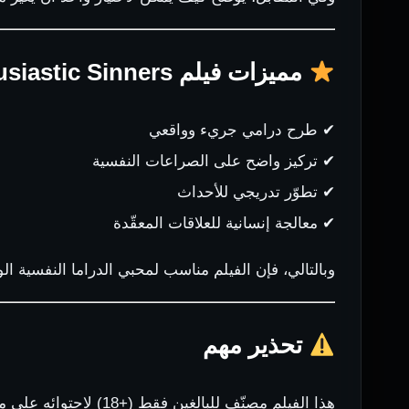
مميزات فيلم Enthusiastic Sinners
✔ طرح درامي جريء وواقعي
✔ تركيز واضح على الصراعات النفسية
✔ تطوّر تدريجي للأحداث
✔ معالجة إنسانية للعلاقات المعقّدة
وبالتالي، فإن الفيلم مناسب لمحبي الدراما النفسية الو
تحذير مهم
هذا الفيلم مصنّف للبالغين فقط (+18) لاحتوائه على مشاهد وإيحاءات لا تناسب المشاهدين دون السن القانونية.