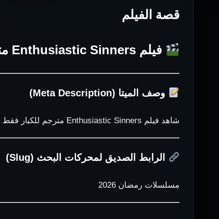
قصة الفيلم
فيلم Enthusiastic Sinners مترجم للكبار فقط +18
وصف الميتا (Meta Description)
شاهد فيلم Enthusiastic Sinners مترجم للكبار فقط +18، فيلم درامي جريء يناقش الرغبات والصراعات النفسية داخل العلاقات الإنسانية بأسلوب سينمائي واقعي.
الرابط الصديق لمحركات البحث (Slug)
مسلسلات رمضان 2026