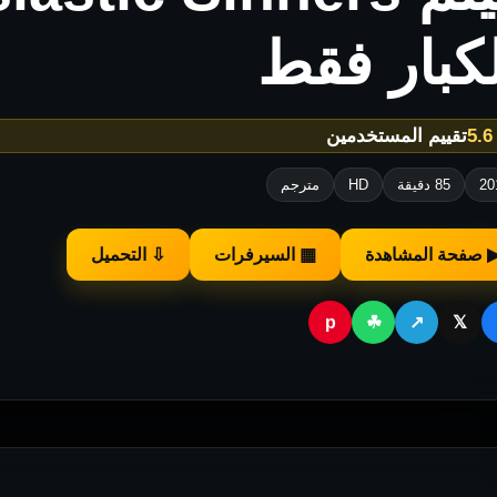
كبار فقط
★
تقييم المستخدمين
20
85 دقيقة
HD
مترجم
 صفحة المشاهدة
▦ السيرفرات
⇩ التحميل
p
☘
↗
𝕏