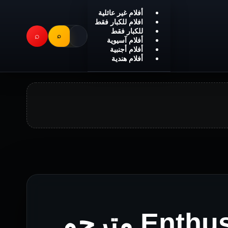
أفلام غير عائلية
افلام للكبار فقط
للكبار فقط
⌕
⌕
أفلام آسيوية
أفلام أجنبية
أفلام هندية
فيلم Enthusiastic Sinners مترجم