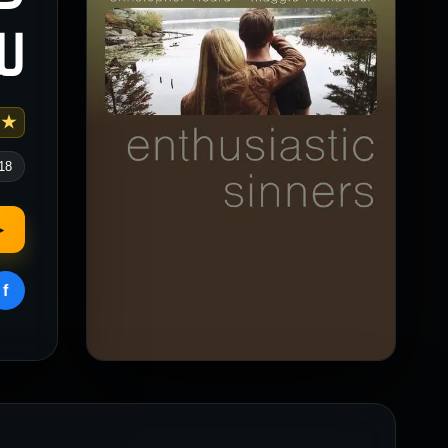
لل
 5.6
18
▶
f