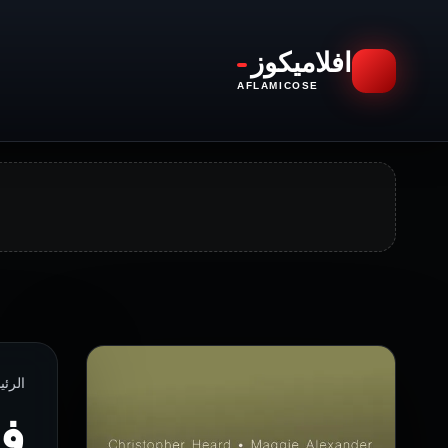
افلاميكوز
AFLAMICOSE
الرئيسية › ا