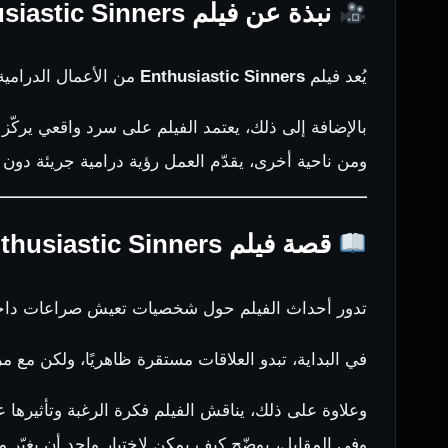
نبذة عن فيلم Enthusiastic Sinners
يُعد فيلم
Enthusiastic Sinners
من الأعمال الدرامية الموجّهة للبالغين فقط (+18)، حيث ي
بالإضافة إلى ذلك، يعتمد الفيلم على سرد واقعي يركّ
ومن ناحية أخرى، يقدّم العمل رؤية درامية جريئة دون م
قصة فيلم Enthusiastic Sinners
تدور أحداث الفيلم حول شخصيات تعيش صراعات داخلية
في البداية، تبدو العلاقات مستقرة ظاهريًا، ولكن مع 
وعلاوة على ذلك، يناقش الفيلم فكرة الرغبة وتأثيرها 
وفي المقابل، يوضّح كيف يمكن لاختيار واحد أن يغيّر مس