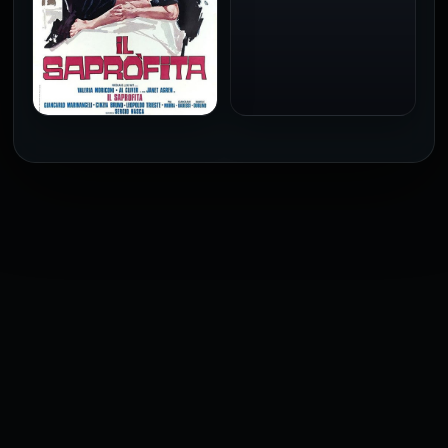
فيلم Baba Yaga مترجم
للكبار فقط
1973
فيلم The Profiteer مترجم
للكبار فقط
2026