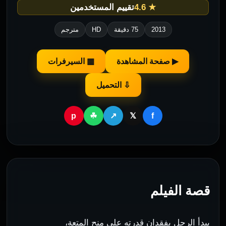
★ 4.6
تقييم المستخدمين
2013
75 دقيقة
HD
مترجم
▶ صفحة المشاهدة
▦ السيرفرات
⇩ التحميل
p
f
☘
↗
𝕏
قصة الفيلم
يبدأ الرجل بفقدان قدرته على منح المتعة،