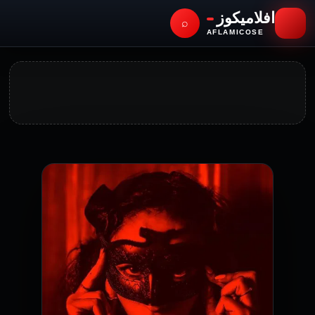
افلاميكوز
⌕
AFLAMICOSE