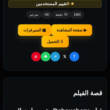
★ 5
تقييم المستخدمين
1983
70 دقيقة
HD
مترجم
▶ صفحة المشاهدة
▦ السيرفرات
⇩ التحميل
p
f
☘
↗
𝕏
قصة الفيلم