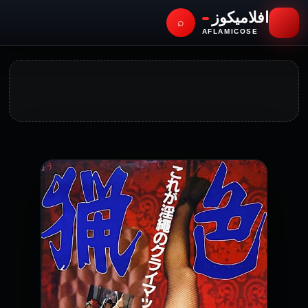
افلاميكوز
⌕
AFLAMICOSE