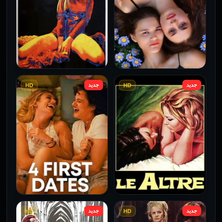
جديد
جديد
HD
HD
فيلم Borderline مترجم
فيلم Monika مترجم للكبار
للكبار فقط
فقط
2026
2026
جديد
جديد
HD
HD
فيلم Le altre مترجم للكبار
فيلم 4 First Dates مترجم