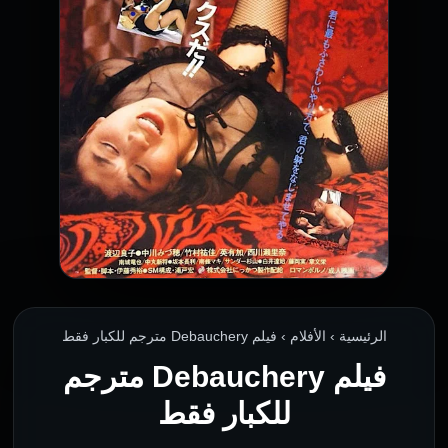
الرئيسية › الأفلام › فيلم Debauchery مترجم للكبار فقط
فيلم Debauchery مترجم
للكبار فقط