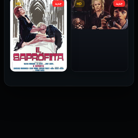
جديد
جديد
HD
HD
فيلم Le altre مترجم للكبار
فيلم 4 First Dates مترجم
فقط
للكبار فقط
2026
2026
فيلم Baba Yaga مترجم
للكبار فقط
1973
فيلم The Profiteer مترجم
للكبار فقط
2026