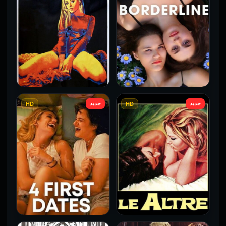
جديد
جديد
HD
HD
فيلم Borderline مترجم
فيلم Monika مترجم للكبار
للكبار فقط
فقط
2026
2026