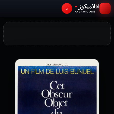
افلاميكوز
⌕
AFLAMICOSE