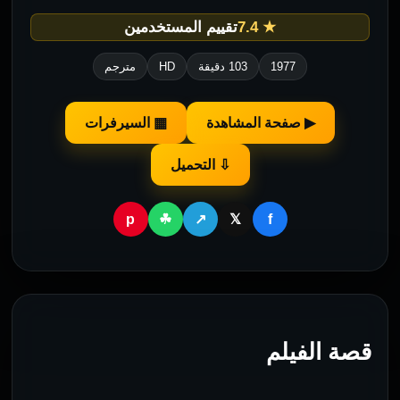
★ 7.4
تقييم المستخدمين
1977
103 دقيقة
HD
مترجم
▶ صفحة المشاهدة
▦ السيرفرات
⇩ التحميل
p
f
☘
↗
𝕏
قصة الفيلم