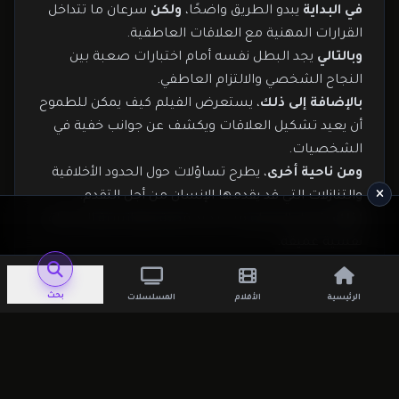
في البداية
يبدو الطريق واضحًا،
ولكن
سرعان ما تتداخل
القرارات المهنية مع العلاقات العاطفية.
وبالتالي
يجد البطل نفسه أمام اختبارات صعبة بين
النجاح الشخصي والالتزام العاطفي.
بالإضافة إلى ذلك
، يستعرض الفيلم كيف يمكن للطموح
أن يعيد تشكيل العلاقات ويكشف عن جوانب خفية في
الشخصيات.
ومن ناحية أخرى
، يطرح تساؤلات حول الحدود الأخلاقية
والتنازلات التي قد يقدمها الإنسان من أجل التقدم.
لذلك
يتحول الصراع من مجرد قصة رومانسية إلى رحلة
نفسية عميقة.
لماذا يعتبر فيلم Career Bed مميزًا؟
حبكة درامية تركز على الصراع بين الطموح والعاطفة،
بحث
الرئيسية
الأفلام
المسلسلات
وبالتالي
تحافظ على تشويق الأحداث.
طرح نفسي عميق للعلاقات المعقدة وتأثير القرارات
المهنية على الحياة الخاصة،
علاوة على ذلك
بأسلوب
واقعي.