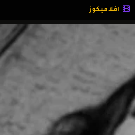
افلاميكوز