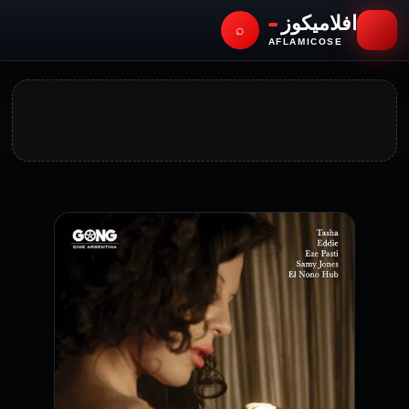
افلاميكوز
⌕
AFLAMICOSE