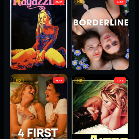
جديد
جديد
HD
HD
جديد
جديد
HD
HD
فيلم Borderline مترجم
فيلم Monika مترجم للكبار
للكبار فقط
فقط
2026
2026