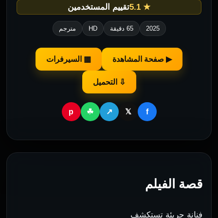
★ 5.1
تقييم المستخدمين
2025
65 دقيقة
HD
مترجم
▶ صفحة المشاهدة
▦ السيرفرات
⇩ التحميل
p
f
☘
↗
𝕏
قصة الفيلم
فنانة جريئة تستكشف