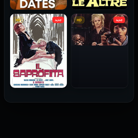
جديد
جديد
HD
HD
فيلم Le altre مترجم للكبار
فيلم 4 First Dates مترجم
فقط
للكبار فقط
2026
2026
فيلم Baba Yaga مترجم
للكبار فقط
1973
فيلم The Profiteer مترجم
للكبار فقط
2026