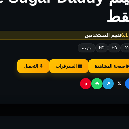
قط
★
تقييم المستخدمين
20
HD
HD
مترجم
 صفحة المشاهدة
▦ السيرفرات
⇩ التحميل
p
☘
↗
𝕏