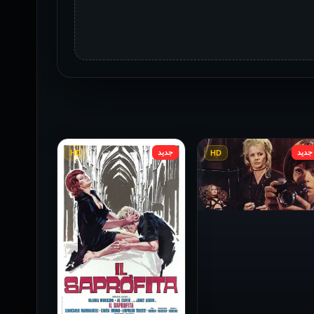
جديد
جديد
HD
HD
فيلم Baba Yaga مترجم
للكبار فقط
1973