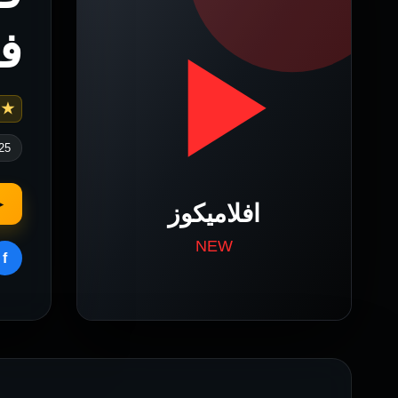
ف
 6.1
25
▶
f