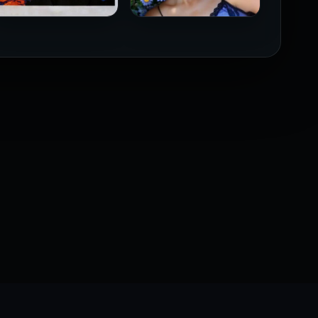
فيلم Borderline مترجم
فيلم Monika مترجم للكبار
للكبار فقط
فقط
2026
2026